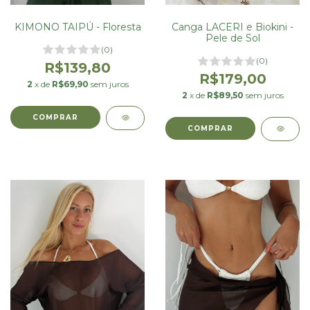
KIMONO TAIPÚ - Floresta
Canga LACERI e Biokini -
Pele de Sol
(0)
(0)
R$139,80
R$179,00
2
x de
R$69,90
sem juros
2
x de
R$89,50
sem juros