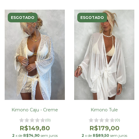
ESGOTADO
ESGOTADO
Kimono Caju - Creme
Kimono Tule
(0)
(0)
R$149,80
R$179,00
2
x de
R$74,90
sem juros
2
x de
R$89,50
sem juros