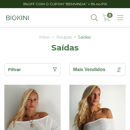
5%OFF COM O CUPOM “BEMVINDA” + 5% no PIX
0
Início
>
Roupas
>
Saídas
Saídas
Filtrar