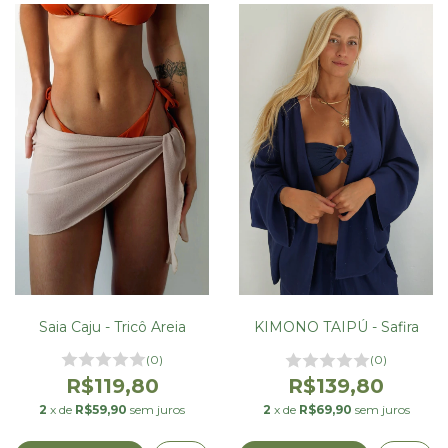
Saia Caju - Tricô Areia
KIMONO TAIPÚ - Safira
(0)
(0)
R$119,80
R$139,80
2
x de
R$59,90
sem juros
2
x de
R$69,90
sem juros