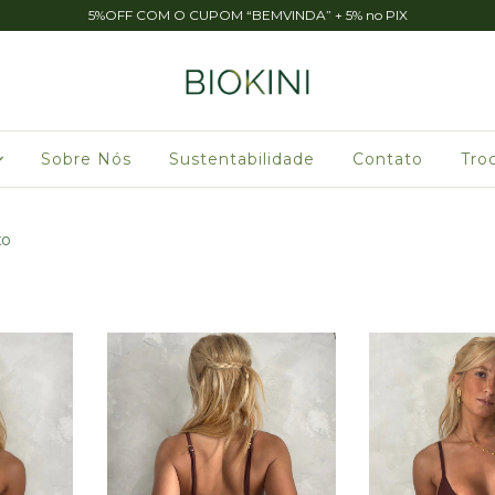
5%OFF COM O CUPOM “BEMVINDA” + 5% no PIX
Sobre Nós
Sustentabilidade
Contato
Tro
xo