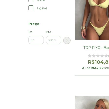
Gg (14)
Preço
De
Até
TOP FIXO - Ba
R$104,8
2
x de
R$52,40
sem