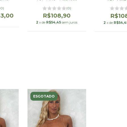
(0)
(0)
3,00
R$108,90
R$10
2
x de
R$54,45
sem juros
2
x de
R$54,4
ESGOTADO