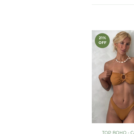
21
%
OFF
TOP BOHO - C