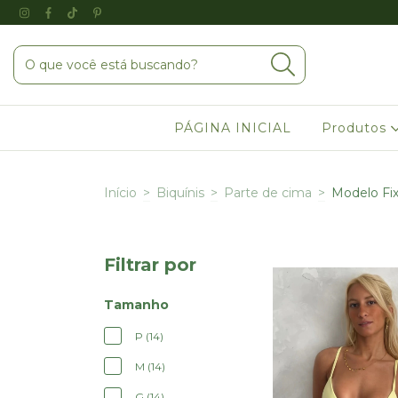
PÁGINA INICIAL
Produtos
Início
>
Biquínis
>
Parte de cima
>
Modelo Fi
Filtrar por
Tamanho
P (14)
M (14)
G (14)