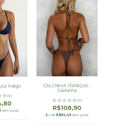
CALCINHA TRANÇAS -
zul Índigo
Castanha
(0)
(0)
4,80
R$108,90
0
sem juros
2
x de
R$54,45
sem juros