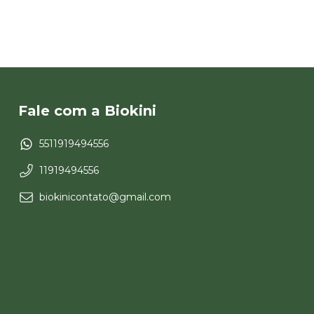
Fale com a Biokini
5511919494556
11919494556
biokinicontato@gmail.com