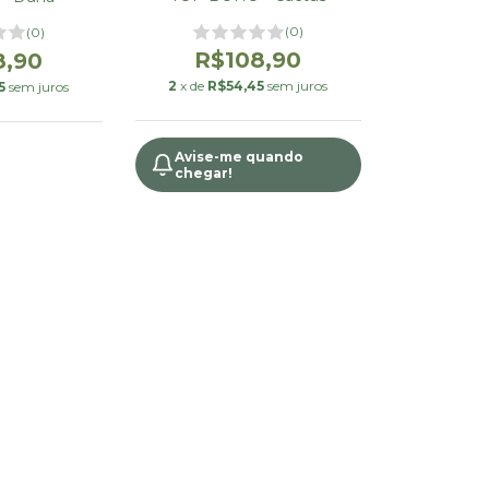
(0)
(0)
R$108,90
8,90
2
x de
R$54,45
sem juros
5
sem juros
Avise-me quando
chegar!