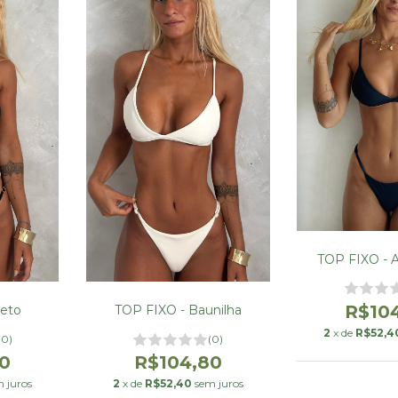
TOP FIXO - A
R$10
TOP FIXO - Baunilha
reto
2
x de
R$52,4
(0)
(0)
R$104,80
0
2
x de
R$52,40
sem juros
 juros