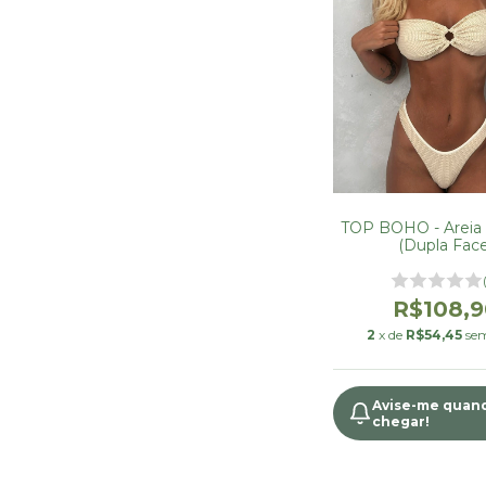
TOP BOHO - Areia
(Dupla Face
R$108,9
2
x de
R$54,45
sem
Avise-me quan
chegar!