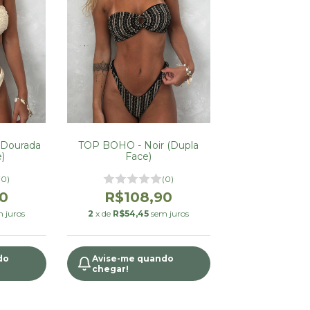
TOP BOHO - Noir (Dupla
 Dourada
Face)
)
(0)
(0)
R$108,90
0
2
x de
R$54,45
sem juros
 juros
Avise-me quando
do
chegar!