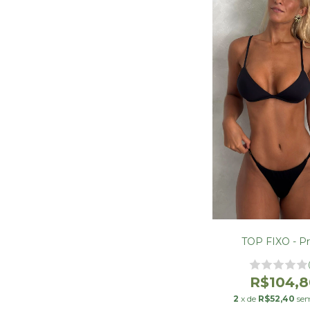
TOP FIXO - P
R$104,8
2
x de
R$52,40
sem