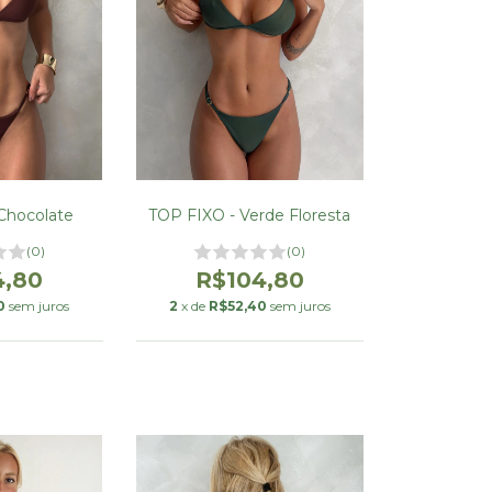
Chocolate
TOP FIXO - Verde Floresta
(0)
(0)
4,80
R$104,80
0
sem juros
2
x de
R$52,40
sem juros