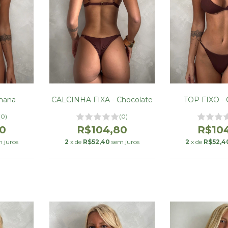
CALCINHA FIXA - Chocolate
nana
TOP FIXO - 
(0)
(0)
R$104,80
0
R$10
2
x de
R$52,40
sem juros
 juros
2
x de
R$52,4