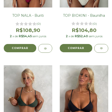
TOP BIOKINI - Baunilha
TOP NALA - Buriti
(0)
(0)
R$104,80
R$108,90
2
x de
R$52,40
sem juros
2
x de
R$54,45
sem juros
COMPRAR
COMPRAR