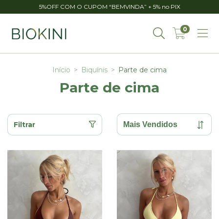
5%OFF COM O CUPOM “BEMVINDA” + 5% no PIX
0
Início
>
Biquínis
>
Parte de cima
Parte de cima
Filtrar