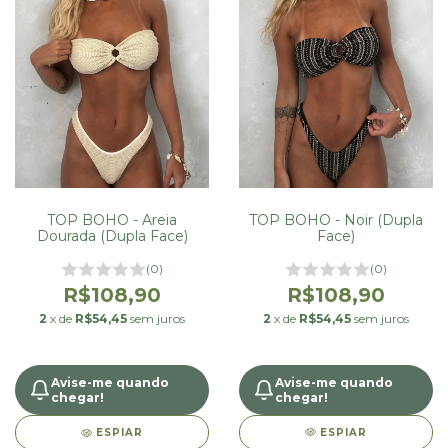
TOP BOHO - Noir (Dupla
TOP BOHO - Areia
Face)
Dourada (Dupla Face)
(0)
(0)
R$108,90
R$108,90
2
x de
R$54,45
sem juros
2
x de
R$54,45
sem juros
Avise-me quando
Avise-me quando
chegar!
chegar!
ESPIAR
ESPIAR