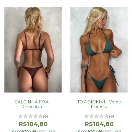
CALCINHA FIXA -
TOP BIOKINI - Verde
Chocolate
Floresta
(0)
(0)
R$104,80
R$104,80
2
x de
R$52,40
sem juros
2
x de
R$52,40
sem juros