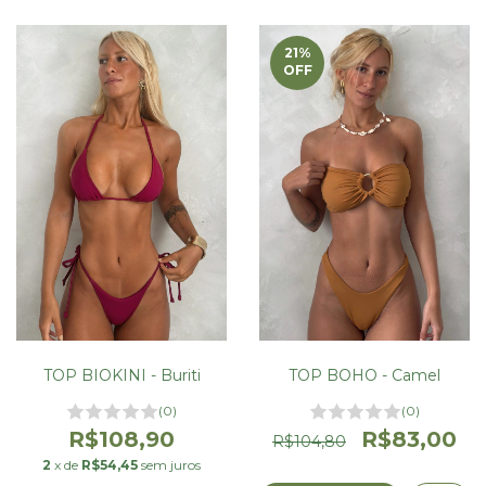
21
%
OFF
TOP BIOKINI - Buriti
TOP BOHO - Camel
(0)
(0)
R$108,90
R$83,00
R$104,80
2
x de
R$54,45
sem juros