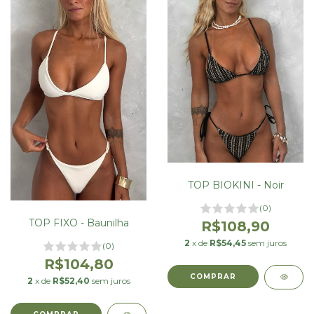
TOP BIOKINI - Noir
(0)
TOP FIXO - Baunilha
R$108,90
2
x de
R$54,45
sem juros
(0)
R$104,80
COMPRAR
2
x de
R$52,40
sem juros