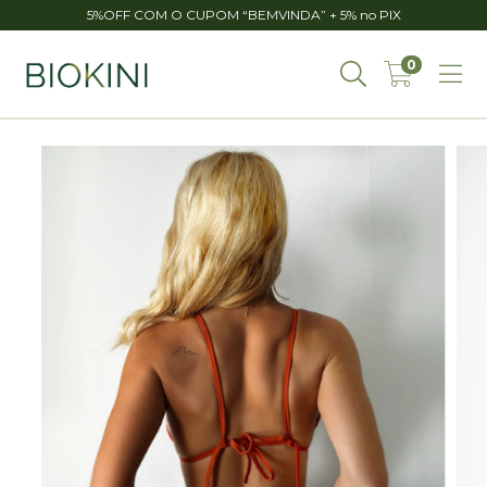
5%OFF COM O CUPOM “BEMVINDA” + 5% no PIX
0