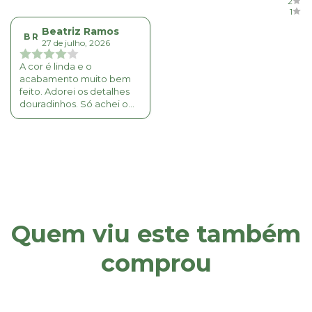
2
1
Beatriz Ramos
B R
27 de julho, 2026
A cor é linda e o
acabamento muito bem
feito. Adorei os detalhes
douradinhos. Só achei o
tecido bem fino
Quem viu este também
comprou