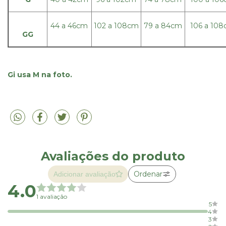
44 a 46cm
102 a 108cm
79 a 84cm
106 a 10
GG
Gi usa M na foto.
Avaliações do produto
Ordenar
Adicionar avaliação
4.0
1 avaliação
5
4
3