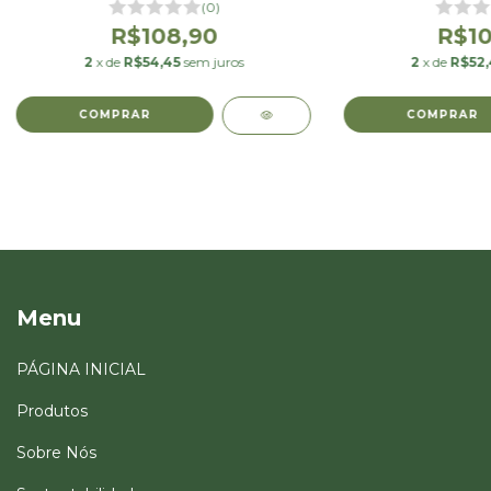
(0)
R$108,90
R$10
2
x de
R$54,45
sem juros
2
x de
R$52
COMPRAR
COMPRAR
Menu
PÁGINA INICIAL
Produtos
Sobre Nós