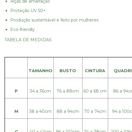
Alças de amarração
Proteção UV 50+
Produção sustentável e feito por mulheres
Eco-friendly
TABELA DE MEDIDAS
TAMANHO
BUSTO
CINTURA
QUADRI
P
34 a 36cm
76 a 88cm
60 a 68 cm
86 a 94
M
38 a 40cm
88 a 94cm
70 a 74cm
94 a 100
G
40 a 42cm
96 a 102cm
74 a 78cm
100 a 10