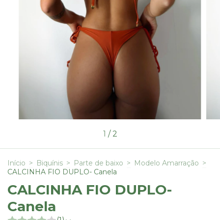
1
/
2
Início
>
Biquínis
>
Parte de baixo
>
Modelo Amarração
>
CALCINHA FIO DUPLO- Canela
CALCINHA FIO DUPLO-
Canela